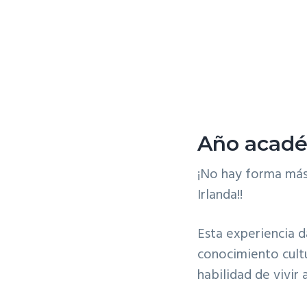
v
n
i
t
g
a
t
i
o
Año acadé
n
¡No hay forma más
Irlanda!!
Esta experiencia d
conocimiento cultu
habilidad de vivir 