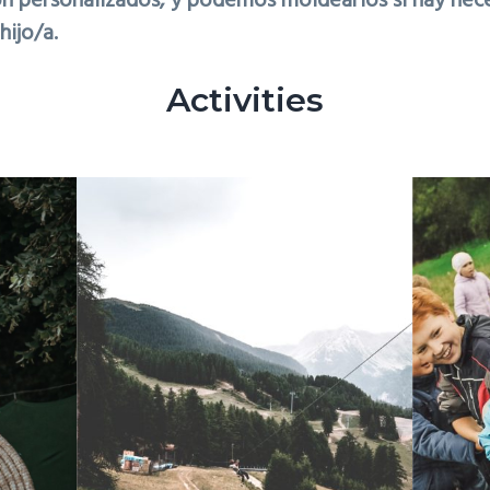
on personalizados, y podemos moldearlos si hay nec
hijo/a.
Activities