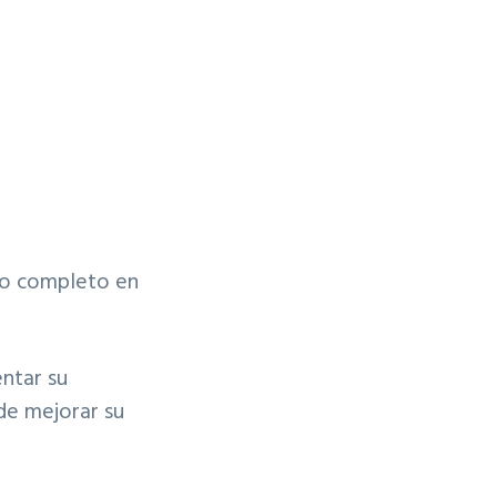
co completo en
entar su
de mejorar su