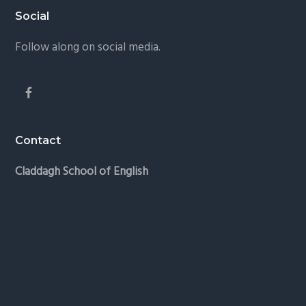
Footer
Social
Follow along on social media.
Contact
Claddagh School of English
Navigation
Programa
Ubicacion
Estudiantes
Formulario De Inscripción
Tarifas
FAQs