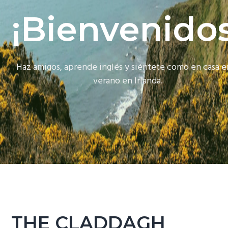
g
¡Bienvenidos
a
t
i
Haz amigos, aprende inglés y siéntete como en casa e
o
verano en Irlanda.
n
THE CLADDAGH