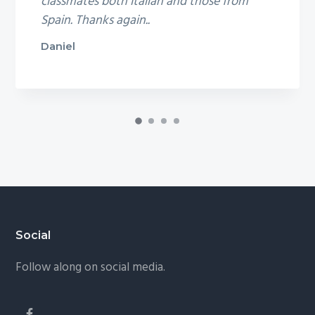
classmates both Italian and those from
Spain. Thanks again..
Daniel
Footer
Social
Follow along on social media.