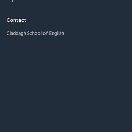
Contact
Claddagh School of English
Navigation
Il Nostro Programma
Location
Studenti
Iscrizione Online
Tariffe
FAQs
Contatti
Chi Siamo