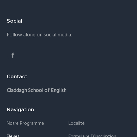
Footer
Social
Follow along on social media.
Contact
Claddagh School of English
Navigation
Notre Programme
Localité
Élèves
Formulaire D’inscription